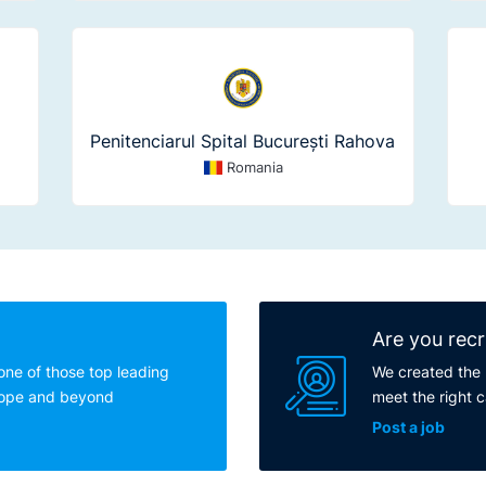
Penitenciarul Spital București Rahova
Romania
Are you recr
one of those top leading
We created the 
rope and beyond
meet the right 
Post a job