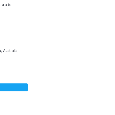
ru a te
, Australia,