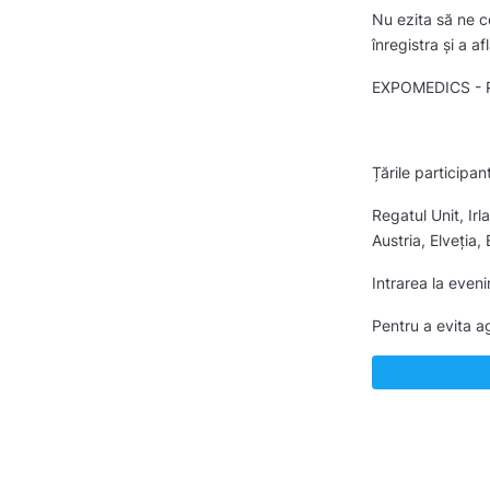
Nu ezita să ne c
înregistra și a 
EXPOMEDICS - Po
Țările participan
Regatul Unit, Ir
Austria, Elveția,
Intrarea la even
Pentru a evita ag