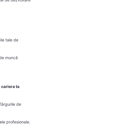
ile tale de
i de muncă
cariera ta
Târgurile de
ele profesionale.