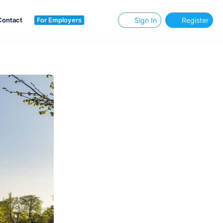
Contact
For Employers
Sign In
Register