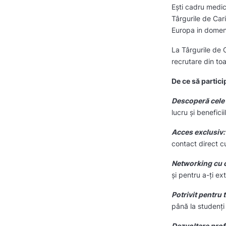
Ești cadru medic
Târgurile de Car
Europa in domen
La Târgurile de C
recrutare din to
De ce să partici
Descoperă cele 
lucru și benefici
Acces exclusiv:
contact direct cu
Networking cu co
și pentru a-ți e
Potrivit pentru
până la studenți 
Dezvoltare prof