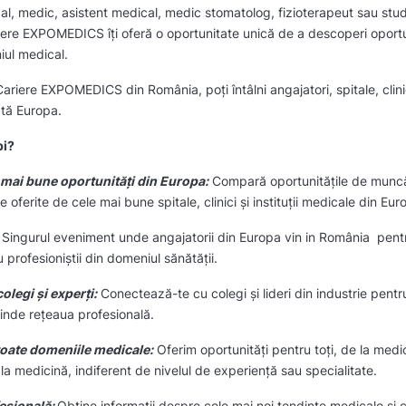
al, medic, asistent medical, medic stomatolog, fizioterapeut sau stu
iere EXPOMEDICS îți oferă o oportunitate unică de a descoperi oportun
iul medical.
ariere EXPOMEDICS din România, poți întâlni angajatori, spitale, clini
ată Europa.
pi?
mai bune oportunități din Europa:
Compară oportunitățile de muncă,
ile oferite de cele mai bune spitale, clinici și instituții medicale din Eu
Singurul eveniment unde angajatorii din Europa vin in România pentru
 profesioniștii din domeniul sănătății.
legi și experți:
Conectează-te cu colegi și lideri din industrie pentr
xtinde rețeaua profesională.
 toate domeniile medicale:
Oferim oportunități pentru toți, de la medi
la medicină, indiferent de nivelul de experiență sau specialitate.
esională:
Obține informații despre cele mai noi tendințe medicale și 