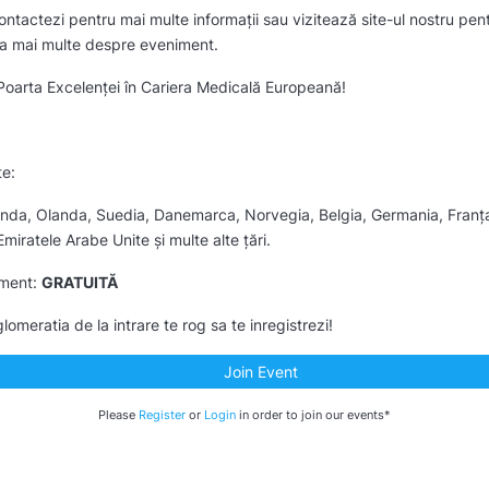
ontactezi pentru mai multe informații sau vizitează site-ul nostru pent
afla mai multe despre eveniment.
arta Excelenței în Cariera Medicală Europeană!
te:
landa, Olanda, Suedia, Danemarca, Norvegia, Belgia, Germania, Franța
 Emiratele Arabe Unite și multe alte țări.
iment:
GRATUITĂ
lomeratia de la intrare te rog sa te inregistrezi!
Join Event
Please
Register
or
Login
in order to join our events*