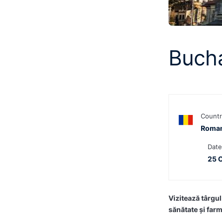
Bucha
Countr
Roman
Date
25 
Vizitează târg
sănătate și far