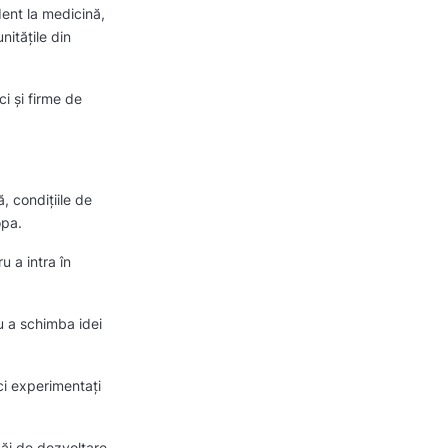
dent la medicină,
itățile din
ci și firme de
 condițiile de
ropa.
 a intra în
u a schimba idei
ci experimentați
căi de dezvoltare