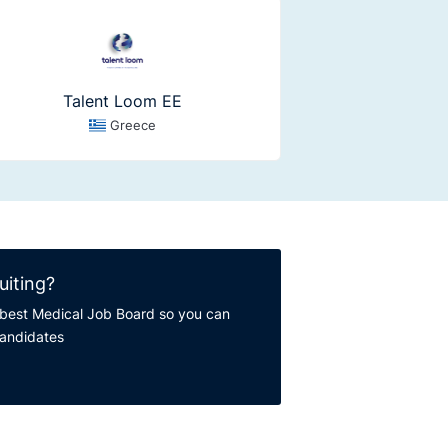
Talent Loom EE
Greece
uiting?
best Medical Job Board so you can
candidates