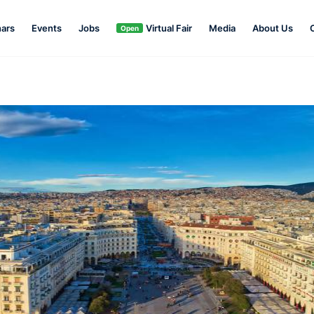
ars
Events
Jobs
Virtual Fair
Media
About Us
Open