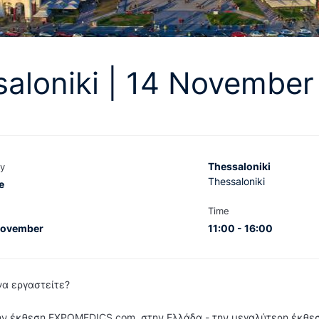
aloniki | 14 November
Thessaloniki
y
Thessaloniki
e
Time
November
11:00 - 16:00
να εργαστείτε?
ην έκθεση EXPOMEDICS.com στην Ελλάδα - την μεγαλύτερη έκθεσ