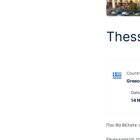
Thess
Countr
Greec
Date
14 
Που θα θέλατε 
Επισκεφτείτε τ