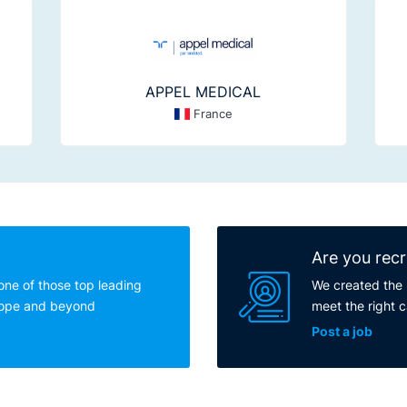
APPEL MEDICAL
France
Are you recr
one of those top leading
We created the 
rope and beyond
meet the right 
Post a job