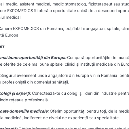
al, medic, asistent medical, medic stomatolog, fizioterapeut sau stu
iere EXPOMEDICS îți oferă o oportunitate unică de a descoperi oportun
iul medical.
ariere EXPOMEDICS din România, poți întâlni angajatori, spitale, clini
ată Europa.
pi?
mai bune oportunități din Europa:
Compară oportunitățile de muncă,
ile oferite de cele mai bune spitale, clinici și instituții medicale din Eu
:
Singurul eveniment unde angajatorii din Europa vin in România pentru
 profesioniștii din domeniul sănătății.
legi și experți:
Conectează-te cu colegi și lideri din industrie pentr
xtinde rețeaua profesională.
 toate domeniile medicale:
Oferim oportunități pentru toți, de la medi
la medicină, indiferent de nivelul de experiență sau specialitate.
esională:
Obține informații despre cele mai noi tendințe medicale și 