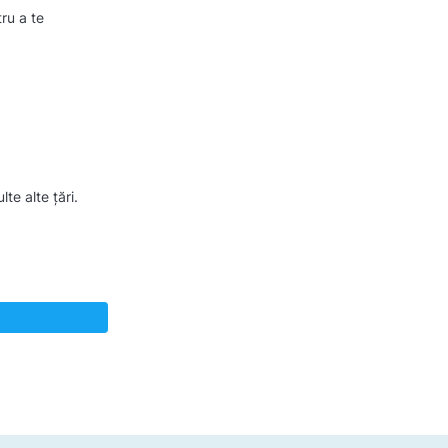
ru a te
te alte țări.