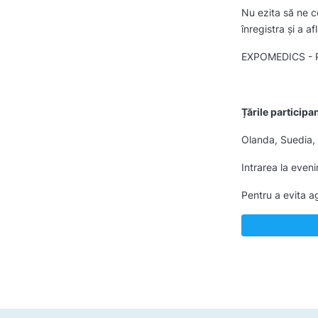
Nu ezita să ne c
înregistra și a 
EXPOMEDICS - Po
Țările participa
Olanda, Suedia, 
Intrarea la even
Pentru a evita ag