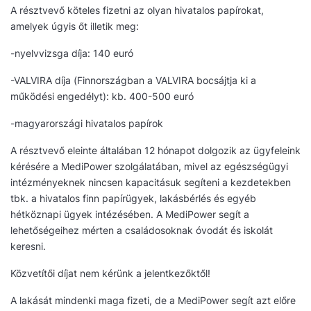
A résztvevő köteles fizetni az olyan hivatalos papírokat,
amelyek úgyis őt illetik meg:
-nyelvvizsga díja: 140 euró
-VALVIRA díja (Finnországban a VALVIRA bocsájtja ki a
működési engedélyt): kb. 400-500 euró
-magyarországi hivatalos papírok
A résztvevő eleinte általában 12 hónapot dolgozik az ügyfeleink
kérésére a MediPower szolgálatában, mivel az egészségügyi
intézményeknek nincsen kapacitásuk segíteni a kezdetekben
tbk. a hivatalos finn papírügyek, lakásbérlés és egyéb
hétköznapi ügyek intézésében. A MediPower segít a
lehetőségeihez mérten a családosoknak óvodát és iskolát
keresni.
Közvetítői díjat nem kérünk a jelentkezőktől!
A lakását mindenki maga fizeti, de a MediPower segít azt előre