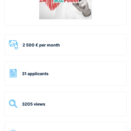
2 500 € per month
31 applicants
3205 views