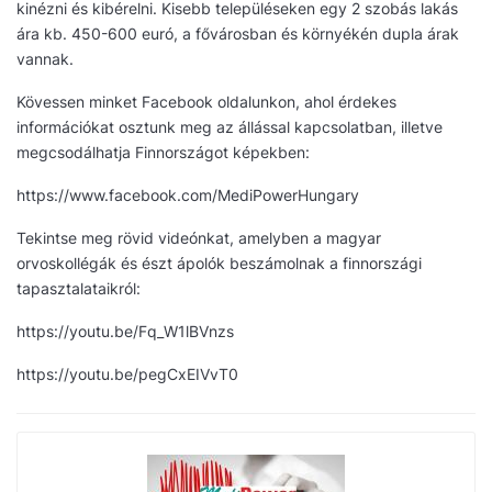
kinézni és kibérelni. Kisebb településeken egy 2 szobás lakás
ára kb. 450-600 euró, a fővárosban és környékén dupla árak
vannak.
Kövessen minket Facebook oldalunkon, ahol érdekes
információkat osztunk meg az állással kapcsolatban, illetve
megcsodálhatja Finnországot képekben:
https://www.facebook.com/MediPowerHungary
Tekintse meg rövid videónkat, amelyben a magyar
orvoskollégák és észt ápolók beszámolnak a finnországi
tapasztalataikról:
https://youtu.be/Fq_W1lBVnzs
https://youtu.be/pegCxEIVvT0