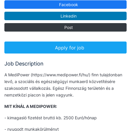
Facebook
Linkedin
Post
Apply for job
Job Description
A MediPower (https://www.medipower.fi/hu/) finn tulajdonban
levő, a szociális és egészségügyi munkaerő közvetítésére
szakosodott vállalkozás. Egész Finnország területén és a
nemzetközi piacon is jelen vagyunk.
MIT KÍNÁL A MEDIPOWER:
- kimagasló fizetést bruttó kb. 2500 Euró/hónap
- nyugodt munkakörülményt