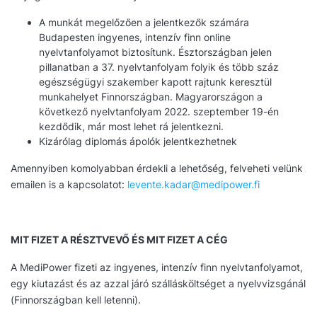
A munkát megelőzően a jelentkezők számára
Budapesten ingyenes, intenzív finn online
nyelvtanfolyamot biztosítunk. Észtországban jelen
pillanatban a 37. nyelvtanfolyam folyik és több száz
egészségügyi szakember kapott rajtunk keresztül
munkahelyet Finnországban. Magyarországon a
következő nyelvtanfolyam 2022. szeptember 19-én
kezdődik, már most lehet rá jelentkezni.
Kizárólag diplomás ápolók jelentkezhetnek
Amennyiben komolyabban érdekli a lehetőség, felveheti velünk
emailen is a kapcsolatot:
levente.kadar@medipower.fi
MIT FIZET A RÉSZTVEVŐ ÉS MIT FIZET A CÉG
A MediPower fizeti az ingyenes, intenzív finn nyelvtanfolyamot,
egy kiutazást és az azzal járó szállásköltséget a nyelvvizsgánál
(Finnországban kell letenni).