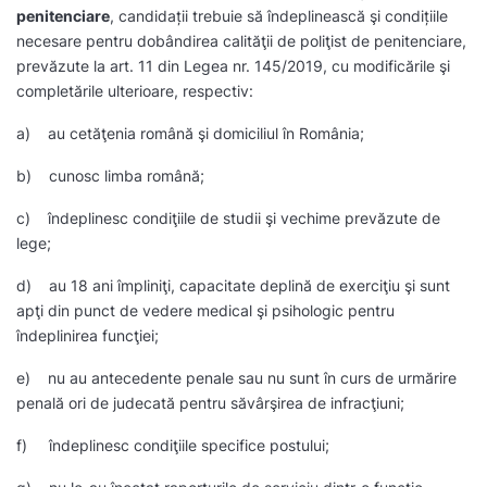
penitenciare
, candidații trebuie să îndeplinească şi condițiile
necesare pentru dobândirea calităţii de poliţist de penitenciare,
prevăzute la art. 11 din Legea nr. 145/2019, cu modificările şi
completările ulterioare, respectiv:
a) au cetăţenia română şi domiciliul în România;
b) cunosc limba română;
c) îndeplinesc condiţiile de studii şi vechime prevăzute de
lege;
d) au 18 ani împliniţi, capacitate deplină de exerciţiu şi sunt
apţi din punct de vedere medical şi psihologic pentru
îndeplinirea funcţiei;
e) nu au antecedente penale sau nu sunt în curs de urmărire
penală ori de judecată pentru săvârşirea de infracţiuni;
f) îndeplinesc condiţiile specifice postului;