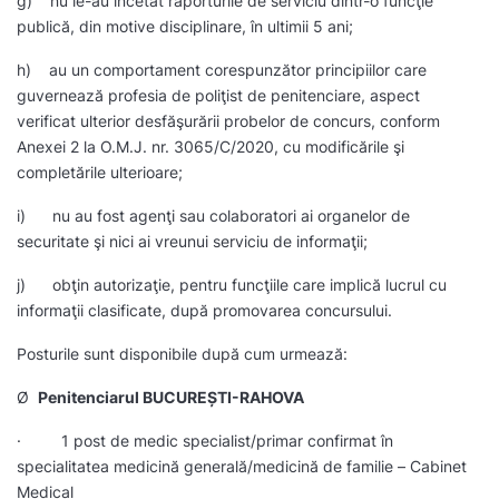
g) nu le-au încetat raporturile de serviciu dintr-o funcţie
publică, din motive disciplinare, în ultimii 5 ani;
h) au un comportament corespunzător principiilor care
guvernează profesia de poliţist de penitenciare, aspect
verificat ulterior desfăşurării probelor de concurs, conform
Anexei 2 la O.M.J. nr. 3065/C/2020, cu modificările şi
completările ulterioare;
i) nu au fost agenţi sau colaboratori ai organelor de
securitate şi nici ai vreunui serviciu de informaţii;
j) obţin autorizaţie, pentru funcţiile care implică lucrul cu
informaţii clasificate, după promovarea concursului.
Posturile sunt disponibile după cum urmează:
Ø
Penitenciarul BUCUREȘTI-RAHOVA
· 1 post de medic specialist/primar confirmat în
specialitatea medicină generală/medicină de familie – Cabinet
Medical