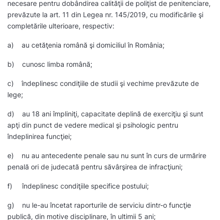
necesare pentru dobândirea calităţii de poliţist de penitenciare,
prevăzute la art. 11 din Legea nr. 145/2019, cu modificările şi
completările ulterioare, respectiv:
a) au cetăţenia română şi domiciliul în România;
b) cunosc limba română;
c) îndeplinesc condiţiile de studii şi vechime prevăzute de
lege;
d) au 18 ani împliniţi, capacitate deplină de exerciţiu şi sunt
apţi din punct de vedere medical şi psihologic pentru
îndeplinirea funcţiei;
e) nu au antecedente penale sau nu sunt în curs de urmărire
penală ori de judecată pentru săvârşirea de infracţiuni;
f) îndeplinesc condiţiile specifice postului;
g) nu le-au încetat raporturile de serviciu dintr-o funcţie
publică, din motive disciplinare, în ultimii 5 ani;