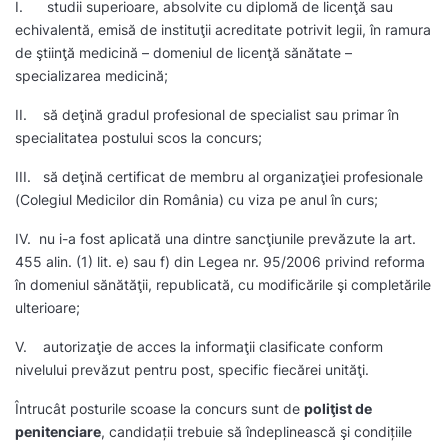
I. studii superioare, absolvite cu diplomă de licenţă sau
echivalentă, emisă de instituţii acreditate potrivit legii, în ramura
de ştiinţă medicină – domeniul de licenţă sănătate –
specializarea medicină;
II. să deţină gradul profesional de specialist sau primar în
specialitatea postului scos la concurs;
III. să deţină certificat de membru al organizaţiei profesionale
(Colegiul Medicilor din România) cu viza pe anul în curs;
IV. nu i-a fost aplicată una dintre sancţiunile prevăzute la art.
455 alin. (1) lit. e) sau f) din Legea nr. 95/2006 privind reforma
în domeniul sănătăţii, republicată, cu modificările şi completările
ulterioare;
V. autorizaţie de acces la informaţii clasificate conform
nivelului prevăzut pentru post, specific fiecărei unităţi.
Întrucât posturile scoase la concurs sunt de
poliţist de
penitenciare
, candidații trebuie să îndeplinească şi condițiile