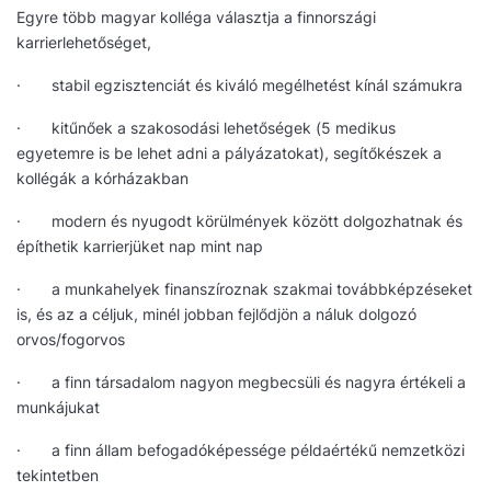
Egyre több magyar kolléga választja a finnországi
karrierlehetőséget,
· stabil egzisztenciát és kiváló megélhetést kínál számukra
· kitűnőek a szakosodási lehetőségek (5 medikus
egyetemre is be lehet adni a pályázatokat), segítőkészek a
kollégák a kórházakban
· modern és nyugodt körülmények között dolgozhatnak és
építhetik karrierjüket nap mint nap
· a munkahelyek finanszíroznak szakmai továbbképzéseket
is, és az a céljuk, minél jobban fejlődjön a náluk dolgozó
orvos/fogorvos
· a finn társadalom nagyon megbecsüli és nagyra értékeli a
munkájukat
· a finn állam befogadóképessége példaértékű nemzetközi
tekintetben