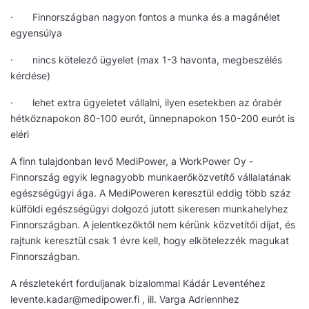
· Finnországban nagyon fontos a munka és a magánélet
egyensúlya
· nincs kötelező ügyelet (max 1-3 havonta, megbeszélés
kérdése)
· lehet extra ügyeletet vállalni, ilyen esetekben az órabér
hétköznapokon 80-100 eurót, ünnepnapokon 150-200 eurót is
eléri
A finn tulajdonban levő MediPower, a WorkPower Oy -
Finnország egyik legnagyobb munkaerőközvetítő vállalatának
egészségügyi ága. A MediPoweren keresztül eddig több száz
külföldi egészségügyi dolgozó jutott sikeresen munkahelyhez
Finnországban. A jelentkezőktől nem kérünk közvetítői díjat, és
rajtunk keresztül csak 1 évre kell, hogy elkötelezzék magukat
Finnországban.
A részletekért forduljanak bizalommal Kádár Leventéhez
levente.kadar@medipower.fi , ill. Varga Adriennhez