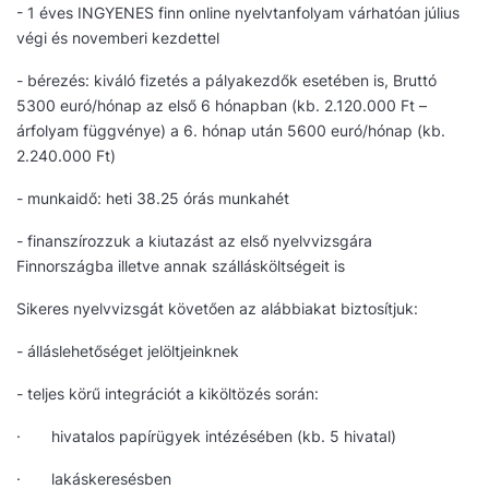
- 1 éves INGYENES finn online nyelvtanfolyam várhatóan július
végi és novemberi kezdettel
- bérezés: kiváló fizetés a pályakezdők esetében is, Bruttó
5300 euró/hónap az első 6 hónapban (kb. 2.120.000 Ft –
árfolyam függvénye) a 6. hónap után 5600 euró/hónap (kb.
2.240.000 Ft)
- munkaidő: heti 38.25 órás munkahét
- finanszírozzuk a kiutazást az első nyelvvizsgára
Finnországba illetve annak szállásköltségeit is
Sikeres nyelvvizsgát követően az alábbiakat biztosítjuk:
- álláslehetőséget jelöltjeinknek
- teljes körű integrációt a kiköltözés során:
· hivatalos papírügyek intézésében (kb. 5 hivatal)
· lakáskeresésben