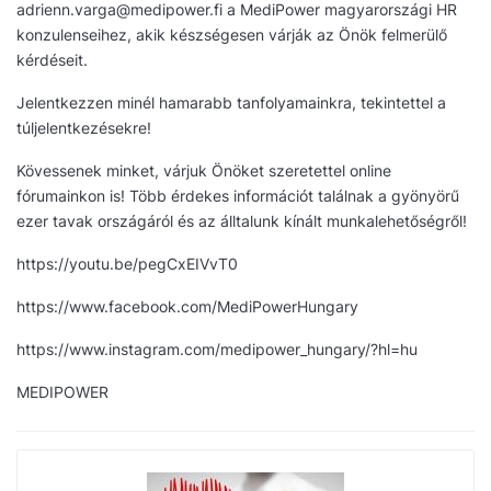
adrienn.varga@medipower.fi a MediPower magyarországi HR
konzulenseihez, akik készségesen várják az Önök felmerülő
kérdéseit.
Jelentkezzen minél hamarabb tanfolyamainkra, tekintettel a
túljelentkezésekre!
Kövessenek minket, várjuk Önöket szeretettel online
fórumainkon is! Több érdekes információt találnak a gyönyörű
ezer tavak országáról és az álltalunk kínált munkalehetőségről!
https://youtu.be/pegCxEIVvT0
https://www.facebook.com/MediPowerHungary
https://www.instagram.com/medipower_hungary/?hl=hu
MEDIPOWER