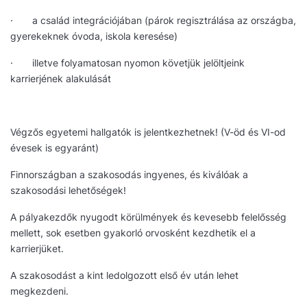
· a család integrációjában (párok regisztrálása az országba,
gyerekeknek óvoda, iskola keresése)
· illetve folyamatosan nyomon követjük jelöltjeink
karrierjének alakulását
Végzős egyetemi hallgatók is jelentkezhetnek! (V-öd és VI-od
évesek is egyaránt)
Finnországban a szakosodás ingyenes, és kiválóak a
szakosodási lehetőségek!
A pályakezdők nyugodt körülmények és kevesebb felelősség
mellett, sok esetben gyakorló orvosként kezdhetik el a
karrierjüket.
A szakosodást a kint ledolgozott első év után lehet
megkezdeni.